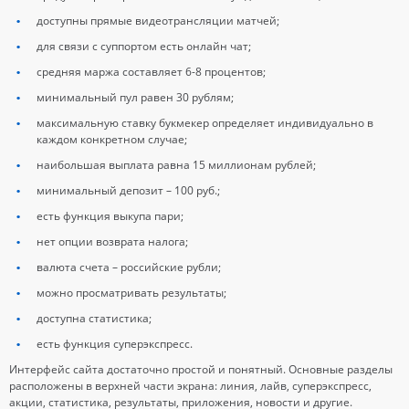
доступны прямые видеотрансляции матчей;
для связи с суппортом есть онлайн чат;
средняя маржа составляет 6-8 процентов;
минимальный пул равен 30 рублям;
максимальную ставку букмекер определяет индивидуально в
каждом конкретном случае;
наибольшая выплата равна 15 миллионам рублей;
минимальный депозит – 100 руб.;
есть функция выкупа пари;
нет опции возврата налога;
валюта счета – российские рубли;
можно просматривать результаты;
доступна статистика;
есть функция суперэкспресс.
Интерфейс сайта достаточно простой и понятный. Основные разделы
расположены в верхней части экрана: линия, лайв, суперэкспресс,
акции, статистика, результаты, приложения, новости и другие.