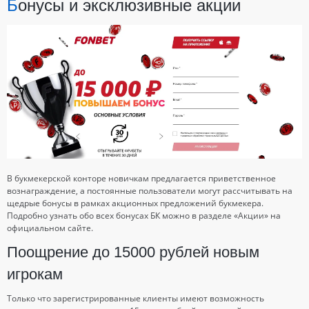
Бонусы и эксклюзивные акции
В букмекерской конторе новичкам предлагается приветственное
вознаграждение, а постоянные пользователи могут рассчитывать на
щедрые бонусы в рамках акционных предложений букмекера.
Подробно узнать обо всех бонусах БК можно в разделе «Акции» на
официальном сайте.
Поощрение до 15000 рублей новым
игрокам
Только что зарегистрированные клиенты имеют возможность