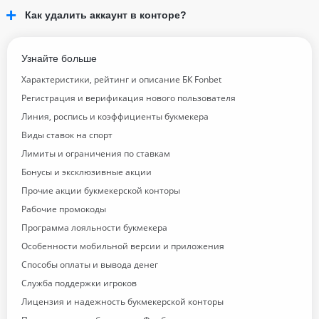
Как удалить аккаунт в конторе?
Узнайте больше
Характеристики, рейтинг и описание БК Fonbet
Регистрация и верификация нового пользователя
Линия, роспись и коэффициенты букмекера
Виды ставок на спорт
Лимиты и ограничения по ставкам
Бонусы и эксклюзивные акции
Прочие акции букмекерской конторы
Рабочие промокоды
Программа лояльности букмекера
Особенности мобильной версии и приложения
Способы оплаты и вывода денег
Служба поддержки игроков
Лицензия и надежность букмекерской конторы