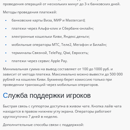
проведения операций от нескольких минут до 3-х банковских дней.
Методы проведения платежей:
банковские карты Виза, МИР и Mastercard;
платежи через Альфа-клик и Сбербанк-онлайн;
электронные кошельки Киви, Яндекс.деньги;
мобильные операторы МТС, Теле2, Мегафон и Билайн;
терминалы Связной, TelePay, Qiwi, Евросеть;
платежи через сервис Apple Pay.
Минимальная сумма на вывод составляет от 100 до 1000 руб. и
зависит от метода платежа. Максимально можно вывести до 500 000
рублей на кошелек Киви. Букмекер берет комиссию только при
проведении транзакций через мобильных операторов.
Служба поддержки игроков
Быстрая связь с суппортом доступна в живом чате. Кнопка лайв чата
находится в правом нижнем углу экрана. Операторы работают
круглосуточно 7 дней в неделю.
Дополнительные способы связи с поддержкой: