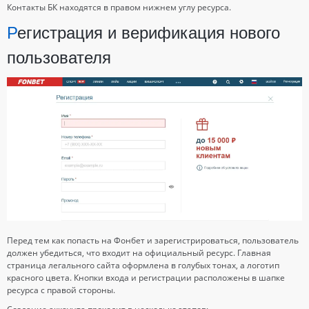
Контакты БК находятся в правом нижнем углу ресурса.
Регистрация и верификация нового
пользователя
Перед тем как попасть на Фонбет и зарегистрироваться, пользователь
должен убедиться, что входит на официальный ресурс. Главная
страница легального сайта оформлена в голубых тонах, а логотип
красного цвета. Кнопки входа и регистрации расположены в шапке
ресурса с правой стороны.