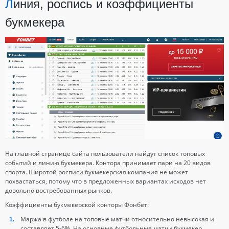
Линия, роспись и коэффициенты
букмекера
На главной странице сайта пользователи найдут список топовых
событий и линию букмекера. Контора принимает пари на 20 видов
спорта. Широтой росписи букмекерская компания не может
похвастаться, потому что в предложенных вариантах исходов нет
довольно востребованных рынков.
Коэффициенты букмекерской конторы Фонбет:
Маржа в футболе на топовые матчи относительно невысокая и
составляет 5-6%. На основные футбольные матчи букмекер