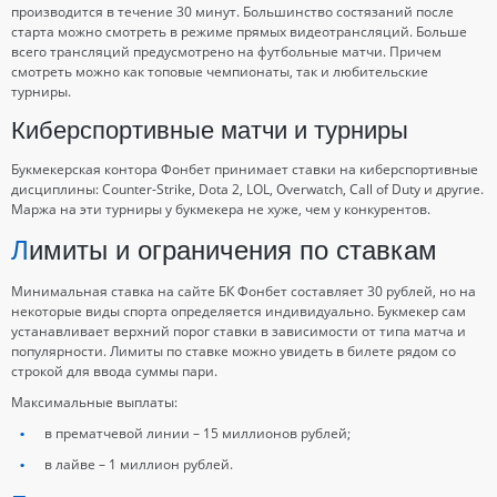
производится в течение 30 минут. Большинство состязаний после
старта можно смотреть в режиме прямых видеотрансляций. Больше
всего трансляций предусмотрено на футбольные матчи. Причем
смотреть можно как топовые чемпионаты, так и любительские
турниры.
Киберспортивные матчи и турниры
Букмекерская контора Фонбет принимает ставки на киберспортивные
дисциплины: Counter-Strike, Dota 2, LOL, Overwatch, Call of Duty и другие.
Маржа на эти турниры у букмекера не хуже, чем у конкурентов.
Лимиты и ограничения по ставкам
Минимальная ставка на сайте БК Фонбет составляет 30 рублей, но на
некоторые виды спорта определяется индивидуально. Букмекер сам
устанавливает верхний порог ставки в зависимости от типа матча и
популярности. Лимиты по ставке можно увидеть в билете рядом со
строкой для ввода суммы пари.
Максимальные выплаты:
в прематчевой линии – 15 миллионов рублей;
в лайве – 1 миллион рублей.