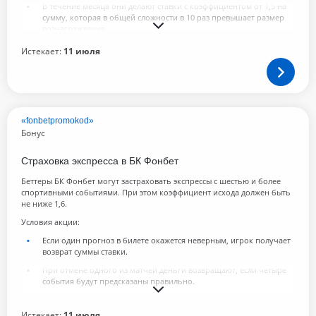
В течение месяца они делают ставки с коэффициентом от 1,5 на
сумму, которая в общей сложности в 10 раз превышает размер
вознаграждения.
Чтобы получить фрибет на 500 руб., нужно заключить пари на
Истекает:
11 июля
5000 рублей.
Чтобы получить несколько фрибетов по 500 руб., делают
отыгрыш на сумму 5 тыс. руб.
Для получения вознаграждения номиналом 1000 руб.,
отыгрывают по 10 000 руб.
«fonbetpromokod»
Бонус
При отыгрыше бонуса используют ставки с коэффициентом от
1,5 в течение месяца.
Страховка экспресса в БК Фонбет
Беттеры БК Фонбет могут застраховать экспрессы с шестью и более
спортивными событиями. При этом коэффициент исхода должен быть
не ниже 1,6.
Условия акции:
Если один прогноз в билете окажется неверным, игрок получает
возврат суммы ставки.
При отмене одного из матчей деньги возвращают, если четыре
события будут предсказаны правильно.
Если будет отменено несколько матчей и останется менее 4-х
исходов, то страховка не сработает.
Истекает:
11 июля