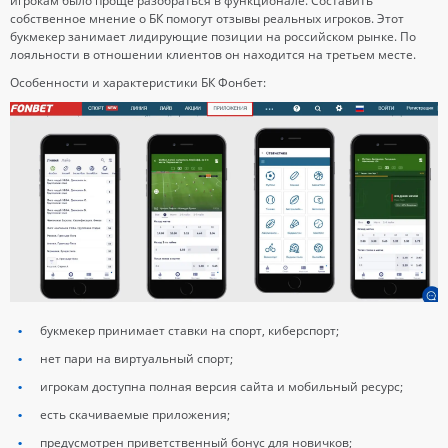
игрокам было проще разобраться в функционале. Составить
собственное мнение о БК помогут отзывы реальных игроков. Этот
букмекер занимает лидирующие позиции на российском рынке. По
лояльности в отношении клиентов он находится на третьем месте.
Особенности и характеристики БК Фонбет:
букмекер принимает ставки на спорт, киберспорт;
нет пари на виртуальный спорт;
игрокам доступна полная версия сайта и мобильный ресурс;
есть скачиваемые приложения;
предусмотрен приветственный бонус для новичков;